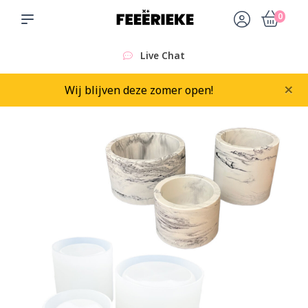
0
Live Chat
×
Wij blijven deze zomer open!