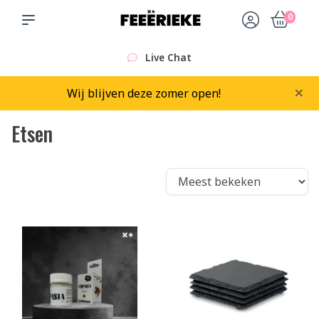
0
Live Chat
×
Wij blijven deze zomer open!
Etsen