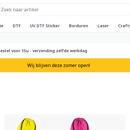
ie
DTF
UV DTF Sticker
Borduren
Laser
Craft
estel voor 15u - verzending zelfde werkdag
Wij blijven deze zomer open!