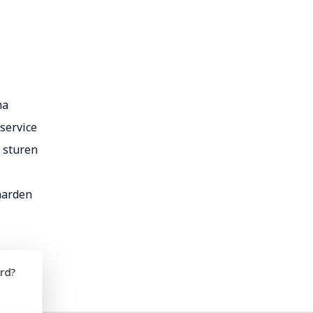
ma
service
r sturen
aarden
ord?