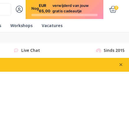
EUR
verwijderd van jouw
0
Nog
65,00
gratis cadeautje
s
Workshops
Vacatures
Live Chat
Sinds 2015
×