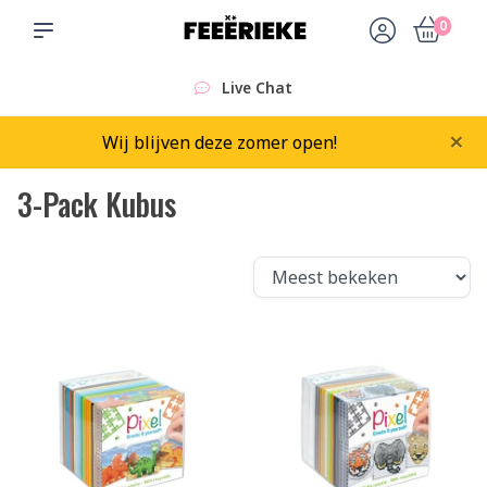
0
Live Chat
×
Wij blijven deze zomer open!
3-Pack Kubus