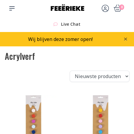
0
Sinds 2015
×
Wij blijven deze zomer open!
Acrylverf