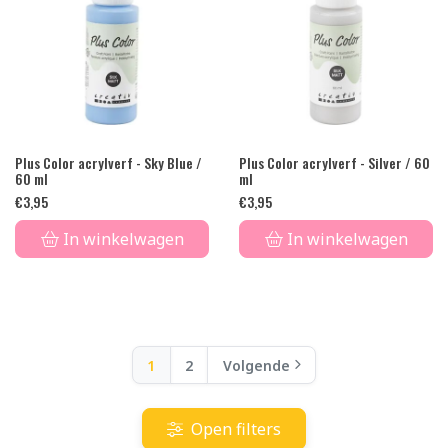
Plus Color acrylverf - Sky Blue /
Plus Color acrylverf - Silver / 60
60 ml
ml
€
3,95
€
3,95
In winkelwagen
In winkelwagen
1
2
Volgende
Open filters