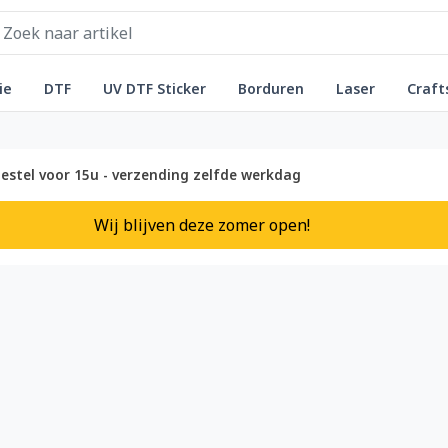
ie
DTF
UV DTF Sticker
Borduren
Laser
Craft
estel voor 15u - verzending zelfde werkdag
Wij blijven deze zomer open!