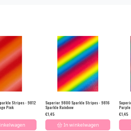
parkle Stripes - 9812
Superior 9800 Sparkle Stripes - 9816
Superi
nge Pink
Sparkle Rainbow
Purple
€
1,45
€
1,45
inkelwagen
In winkelwagen