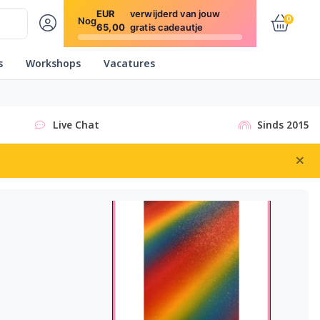
EUR
verwijderd van jouw
0
Nog
65,00
gratis cadeautje
s
Workshops
Vacatures
Live Chat
Sinds 2015
×