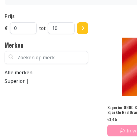
Prijs
€
tot
Merken
Zoeken op merk
Alle merken
Superior |
Superior 9800 S
Sparkle Red Ora
€
1,45
In w