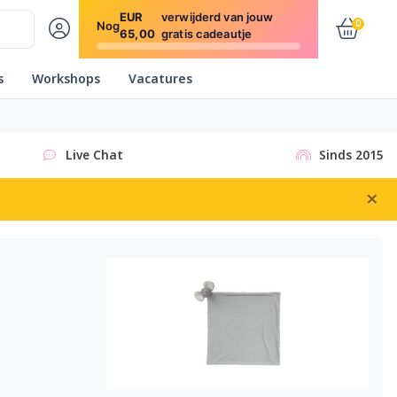
EUR
verwijderd van jouw
0
Nog
65,00
gratis cadeautje
s
Workshops
Vacatures
Live Chat
Sinds 2015
×