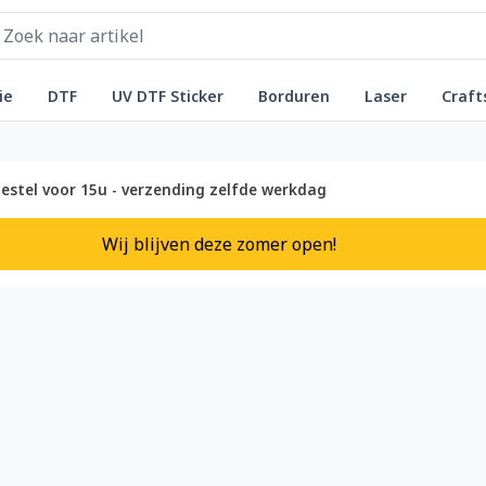
ie
DTF
UV DTF Sticker
Borduren
Laser
Craft
estel voor 15u - verzending zelfde werkdag
Wij blijven deze zomer open!