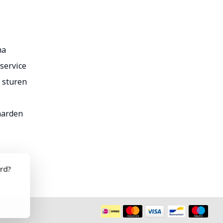
ma
service
r sturen
aarden
ord?