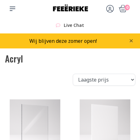
0
Live Chat
×
Wij blijven deze zomer open!
Acryl