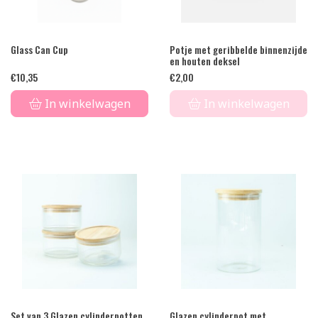
Glass Can Cup
Potje met geribbelde binnenzijde
en houten deksel
€
10,35
€
2,00
In winkelwagen
In winkelwagen
Set van 3 Glazen cylinderpotten
Glazen cylinderpot met