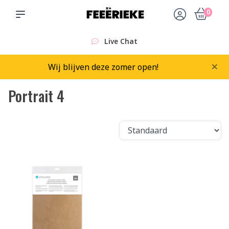
0
Live Chat
×
Wij blijven deze zomer open!
Portrait 4