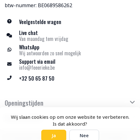
btw-nummer: BE0689586262
Veelgestelde vragen
Live chat
Van maandag tem vrijdag
WhatsApp
Wij antwoorden zo snel mogelijk
Support via email
info@feeerieke.be
+32 50 65 87 50
Openingstijden
Klantenservice
Wij slaan cookies op om onze website te verbeteren.
Is dat akkoord?
Ja
Nee
© Copyright 2026 Feeërieke - Theme by
Frontlabel