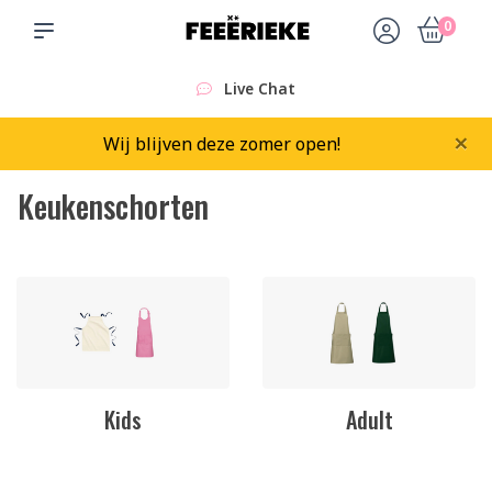
0
Live Chat
×
Wij blijven deze zomer open!
Keukenschorten
Kids
Adult