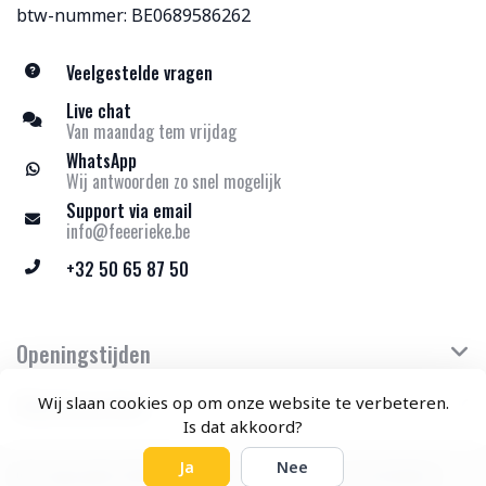
btw-nummer: BE0689586262
Veelgestelde vragen
Live chat
Van maandag tem vrijdag
WhatsApp
Wij antwoorden zo snel mogelijk
Support via email
info@feeerieke.be
+32 50 65 87 50
Openingstijden
Klantenservice
Wij slaan cookies op om onze website te verbeteren.
Is dat akkoord?
Ja
Nee
© Copyright 2026 Feeërieke - Theme by
Frontlabel