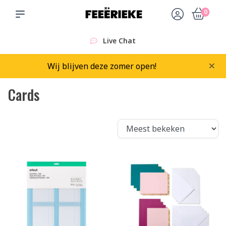
0
Live Chat
×
Wij blijven deze zomer open!
Cards