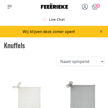
0
Live Chat
×
Wij blijven deze zomer open!
Knuffels