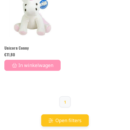
Unicorn Conny
€
11,80
In winkelwagen
1
Open filters