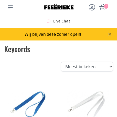
0
Live Chat
×
Wij blijven deze zomer open!
Keycords