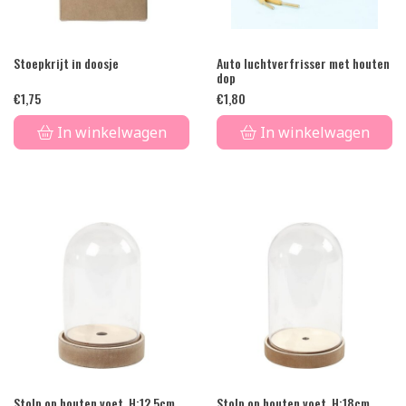
Stoepkrijt in doosje
Auto luchtverfrisser met houten
dop
€
1,75
€
1,80
In winkelwagen
In winkelwagen
Stolp op houten voet. H:12.5cm
Stolp op houten voet. H:18cm