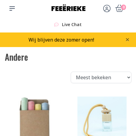
0
Live Chat
×
Wij blijven deze zomer open!
Andere