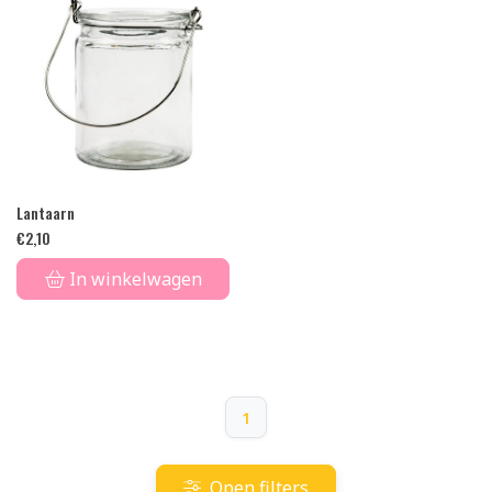
Lantaarn
€
2,10
In winkelwagen
1
Open filters