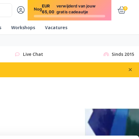
EUR
verwijderd van jouw
0
Nog
65,00
gratis cadeautje
s
Workshops
Vacatures
Live Chat
Sinds 2015
×