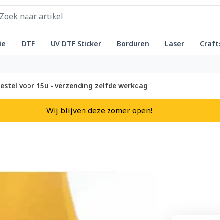
ie
DTF
UV DTF Sticker
Borduren
Laser
Craft
estel voor 15u - verzending zelfde werkdag
Wij blijven deze zomer open!