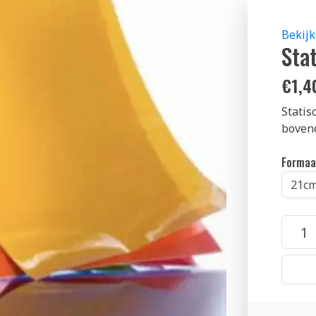
Bekijk
Sta
€
1,4
Statis
bovend
Formaa