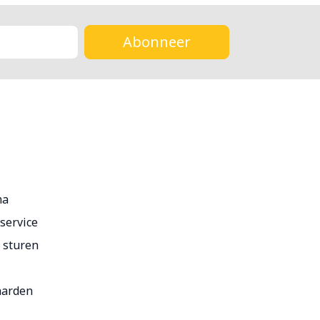
Abonneer
ma
service
r sturen
aarden