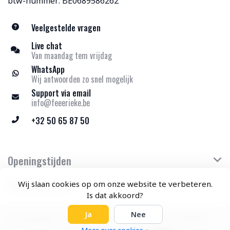
btw-nummer: BE0689586262
Veelgestelde vragen
Live chat
Van maandag tem vrijdag
WhatsApp
Wij antwoorden zo snel mogelijk
Support via email
info@feeerieke.be
+32 50 65 87 50
Openingstijden
Klantenservice
Wij slaan cookies op om onze website te verbeteren.
Is dat akkoord?
Ja
Nee
© Copyright 2026 Feeërieke - Theme by
Frontlabel