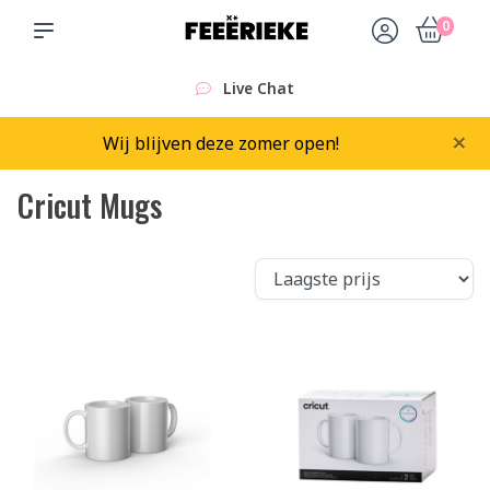
0
Live Chat
×
Wij blijven deze zomer open!
Cricut Mugs