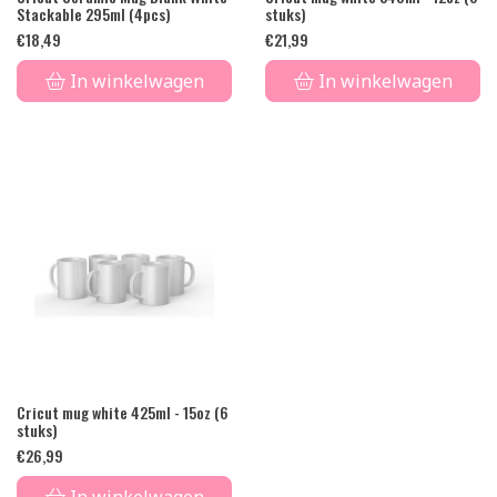
Stackable 295ml (4pcs)
stuks)
€
18,49
€
21,99
In winkelwagen
In winkelwagen
Cricut mug white 425ml - 15oz (6
stuks)
€
26,99