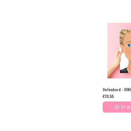
Oefenbord - VIN
€
19,55
In w