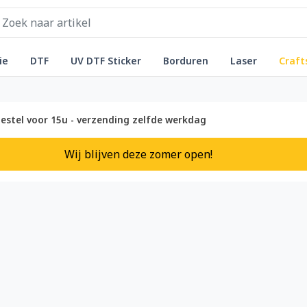
ie
DTF
UV DTF Sticker
Borduren
Laser
Craft
estel voor 15u - verzending zelfde werkdag
Wij blijven deze zomer open!