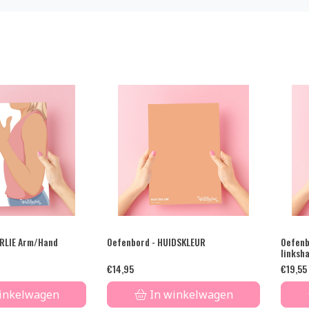
RLIE Arm/Hand
Oefenbord - HUIDSKLEUR
Oefenb
linksh
€
14,95
€
19,55
inkelwagen
In winkelwagen