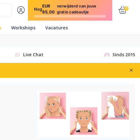
EUR
verwijderd van jouw
0
Nog
65,00
gratis cadeautje
s
Workshops
Vacatures
Live Chat
Sinds 2015
×