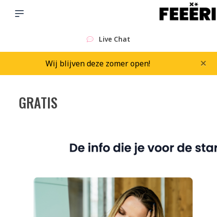
Live Chat
×
Wij blijven deze zomer open!
GRATIS