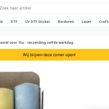
ie
DTF
UV DTF Sticker
Borduren
Laser
Craft
estel voor 15u - verzending zelfde werkdag
Wij blijven deze zomer open!