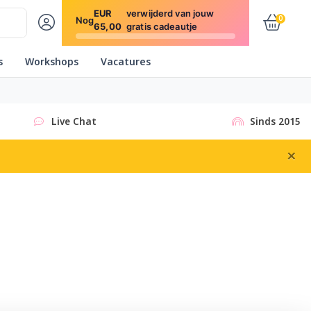
EUR
verwijderd van jouw
0
Nog
65,00
gratis cadeautje
s
Workshops
Vacatures
Live Chat
Sinds 2015
×