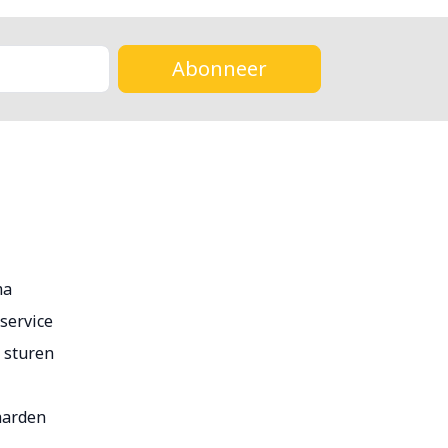
Abonneer
ma
service
r sturen
aarden