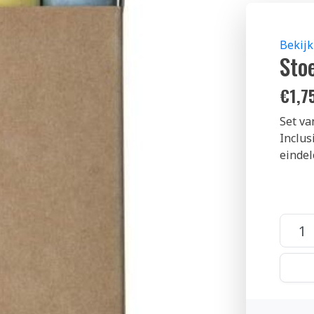
Bekijk
Stoe
€
1,7
Set va
Inclus
eindel