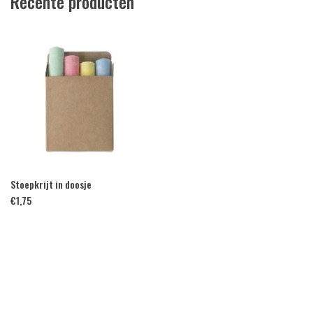
Recente producten
Stoepkrijt in doosje
€
1,75