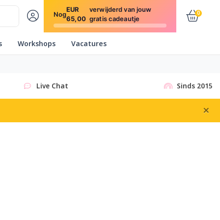
EUR
verwijderd van jouw
0
Nog
65,00
gratis cadeautje
s
Workshops
Vacatures
Live Chat
Sinds 2015
×