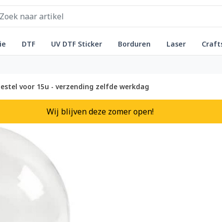
ie
DTF
UV DTF Sticker
Borduren
Laser
Craft
estel voor 15u - verzending zelfde werkdag
Wij blijven deze zomer open!