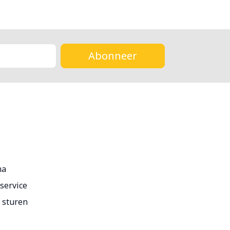
Abonneer
ma
service
r sturen