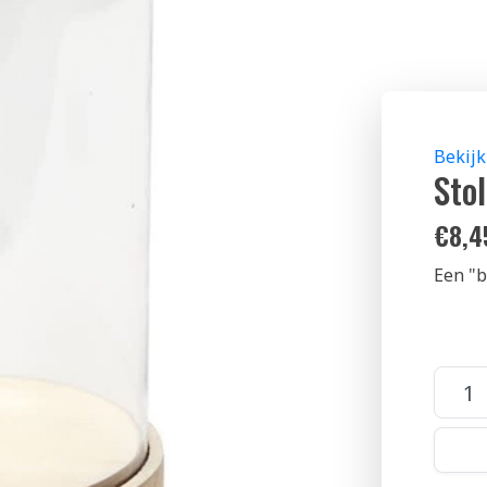
Bekijk
Sto
€
8,4
Een "b