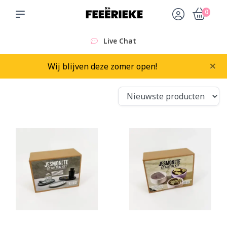
0
Sinds 2015
×
Wij blijven deze zomer open!