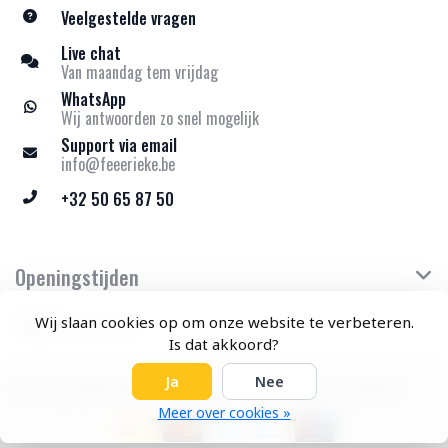
Veelgestelde vragen
Live chat
Van maandag tem vrijdag
WhatsApp
Wij antwoorden zo snel mogelijk
Support via email
info@feeerieke.be
+32 50 65 87 50
Openingstijden
Klantenservice
Wij slaan cookies op om onze website te verbeteren.
Is dat akkoord?
Ja
Nee
© Copyright 2026 Feeërieke - Theme by
Frontlabel
Meer over cookies »