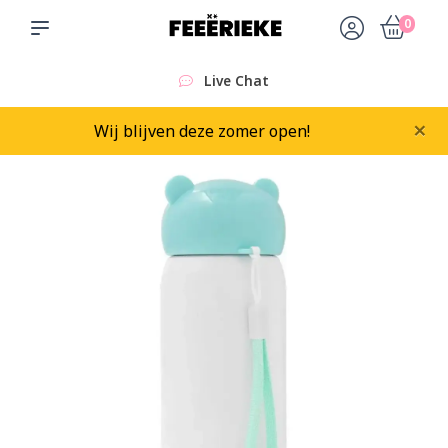
0
Live Chat
×
Wij blijven deze zomer open!