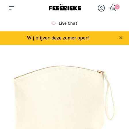
0
Live Chat
×
Wij blijven deze zomer open!