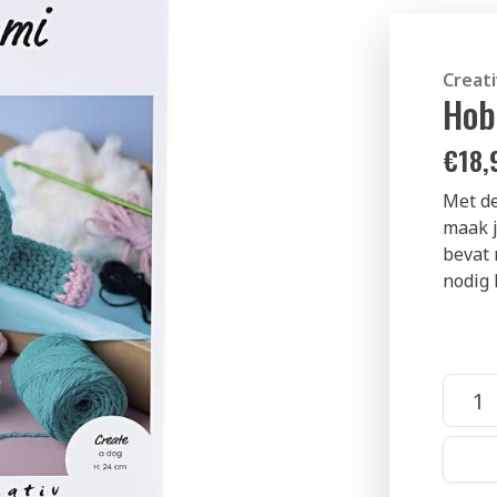
Creat
Hob
€
18,
Met de
maak j
bevat 
nodig 