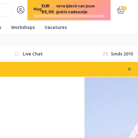
EUR
verwijderd van jouw
0
Nog
65,00
gratis cadeautje
s
Workshops
Vacatures
Live Chat
Sinds 2015
×