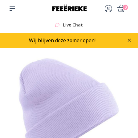
0
Live Chat
×
Wij blijven deze zomer open!