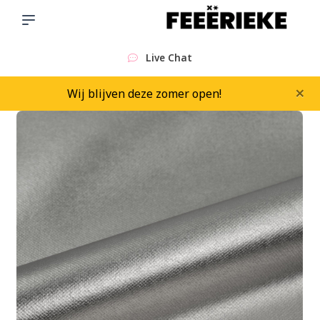
Live Chat
×
Wij blijven deze zomer open!