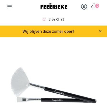
0
Live Chat
×
Wij blijven deze zomer open!