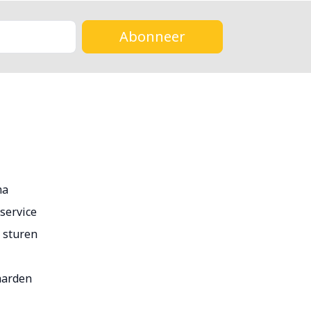
Abonneer
ma
service
r sturen
aarden