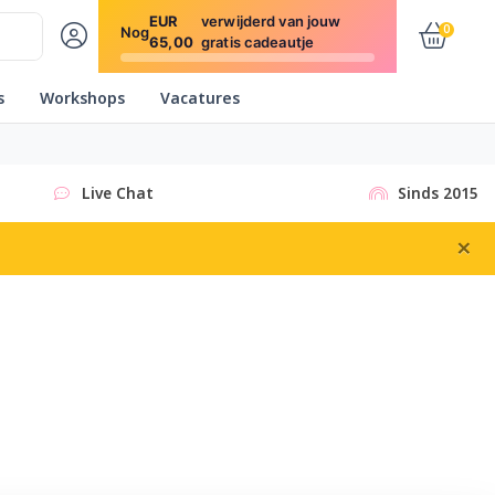
EUR
verwijderd van jouw
0
Nog
65,00
gratis cadeautje
s
Workshops
Vacatures
Live Chat
Sinds 2015
×