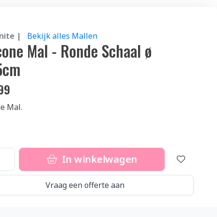
nite |
Bekijk alles Mallen
icone Mal - Ronde Schaal ø
5cm
99
ne Mal.
In winkelwagen
Vraag een offerte aan