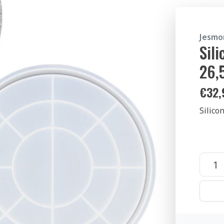
Jesmo
Sil
26,
€
32,
Silico