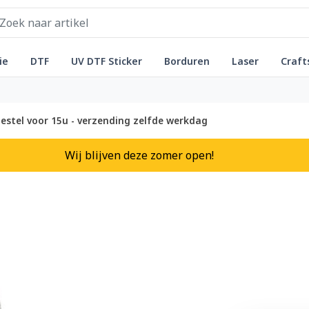
ie
DTF
UV DTF Sticker
Borduren
Laser
Craft
estel voor 15u - verzending zelfde werkdag
Wij blijven deze zomer open!