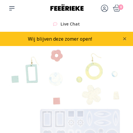
0
Live Chat
×
Wij blijven deze zomer open!