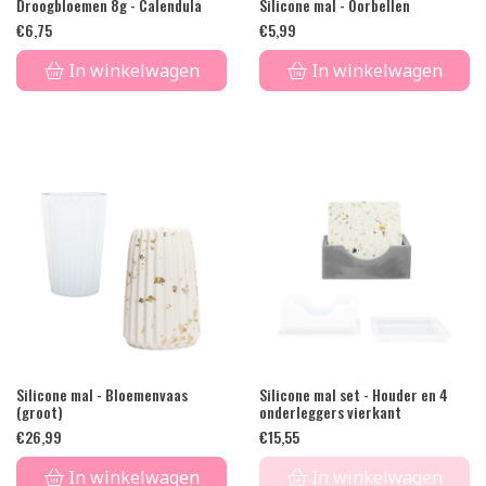
Droogbloemen 8g - Calendula
Silicone mal - Oorbellen
€
6,75
€
5,99
In winkelwagen
In winkelwagen
Silicone mal - Bloemenvaas
Silicone mal set - Houder en 4
(groot)
onderleggers vierkant
€
26,99
€
15,55
In winkelwagen
In winkelwagen