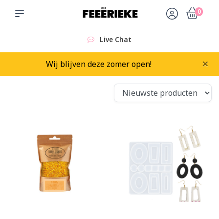
0
Live Chat
×
Wij blijven deze zomer open!