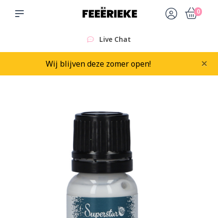
0
Live Chat
×
Wij blijven deze zomer open!