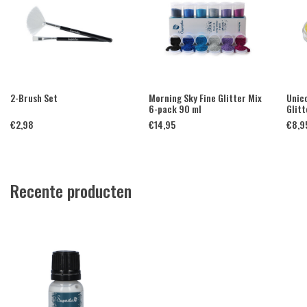
2-Brush Set
Morning Sky Fine Glitter Mix
Unico
6-pack 90 ml
Glitt
€
2,98
€
14,95
€
8,9
Recente producten