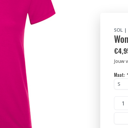
SOL |
Wom
€
4,9
Jouw v
Maat:
*