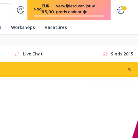
EUR
verwijderd van jouw
0
Nog
65,00
gratis cadeautje
s
Workshops
Vacatures
Live Chat
Sinds 2015
×