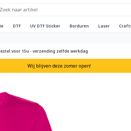
ie
DTF
UV DTF Sticker
Borduren
Laser
Craft
estel voor 15u - verzending zelfde werkdag
Wij blijven deze zomer open!