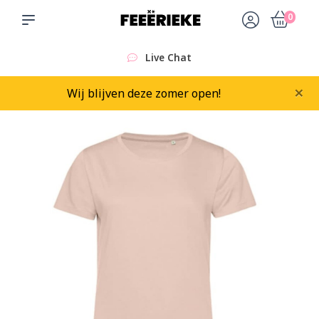
0
Live Chat
×
Wij blijven deze zomer open!