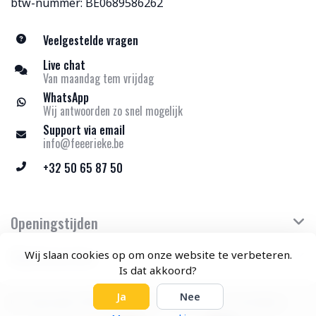
btw-nummer: BE0689586262
Veelgestelde vragen
Live chat
Van maandag tem vrijdag
WhatsApp
Wij antwoorden zo snel mogelijk
Support via email
info@feeerieke.be
+32 50 65 87 50
Openingstijden
Klantenservice
Wij slaan cookies op om onze website te verbeteren.
Is dat akkoord?
Ja
Nee
© Copyright 2026 Feeërieke - Theme by
Frontlabel