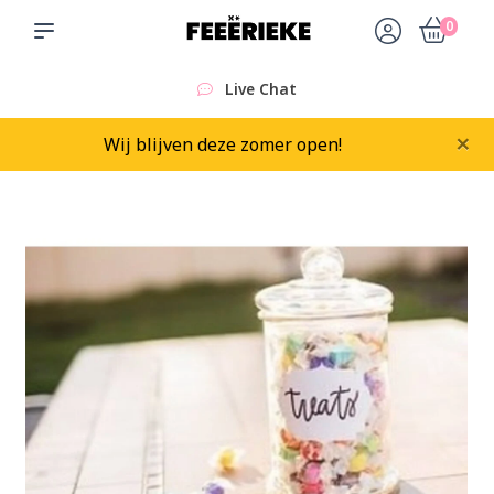
0
Live Chat
×
Wij blijven deze zomer open!