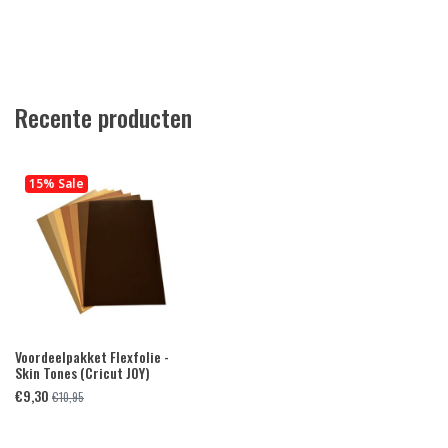
Recente producten
15% Sale
Voordeelpakket Flexfolie -
Skin Tones (Cricut JOY)
€
9,30
€
10,95