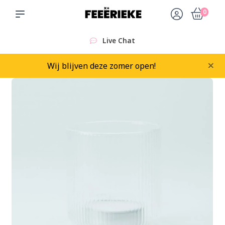
0
Live Chat
×
Wij blijven deze zomer open!