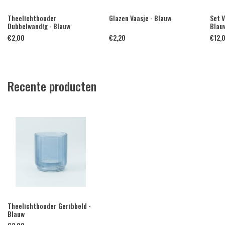
Theelichthouder
Glazen Vaasje - Blauw
Set V
Dubbelwandig - Blauw
Blau
€
2,00
€
2,20
€
12,
Recente producten
Theelichthouder Geribbeld -
Blauw