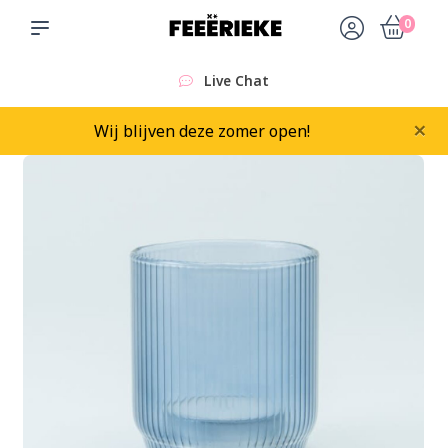
0
Live Chat
×
Wij blijven deze zomer open!