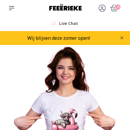
0
Live Chat
×
Wij blijven deze zomer open!