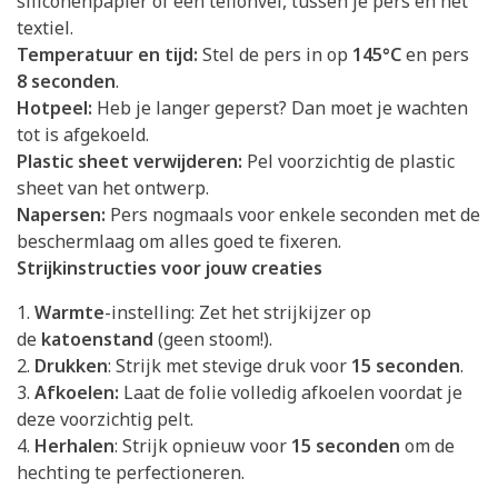
siliconenpapier of een teflonvel, tussen je pers en het
textiel.
Temperatuur en tijd:
Stel de pers in op
145°C
en pers
8 seconden
.
Hotpeel:
Heb je langer geperst? Dan moet je wachten
tot is afgekoeld.
Plastic sheet verwijderen:
Pel voorzichtig de plastic
sheet van het ontwerp.
Napersen:
Pers nogmaals voor enkele seconden met de
beschermlaag om alles goed te fixeren.
Strijkinstructies voor jouw creaties
1.
Warmte
-instelling: Zet het strijkijzer op
de
katoenstand
(geen stoom!).
2.
Drukken
: Strijk met stevige druk voor
15 seconden
.
3.
Afkoelen:
Laat de folie volledig afkoelen voordat je
deze voorzichtig pelt.
4.
Herhalen
: Strijk opnieuw voor
15 seconden
om de
hechting te perfectioneren.