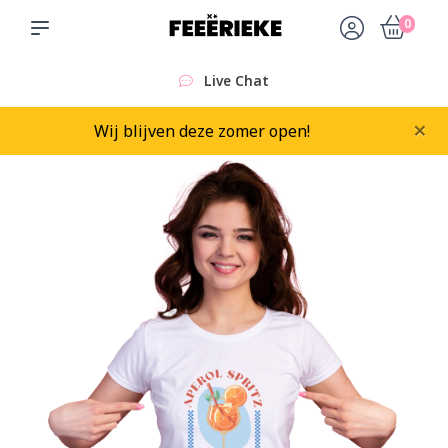
0
Live Chat
×
Wij blijven deze zomer open!