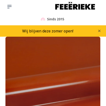
Sinds 2015
×
Wij blijven deze zomer open!