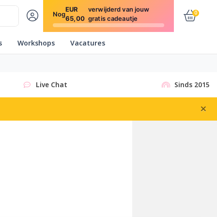
EUR
verwijderd van jouw
0
Nog
65,00
gratis cadeautje
s
Workshops
Vacatures
Live Chat
Sinds 2015
×