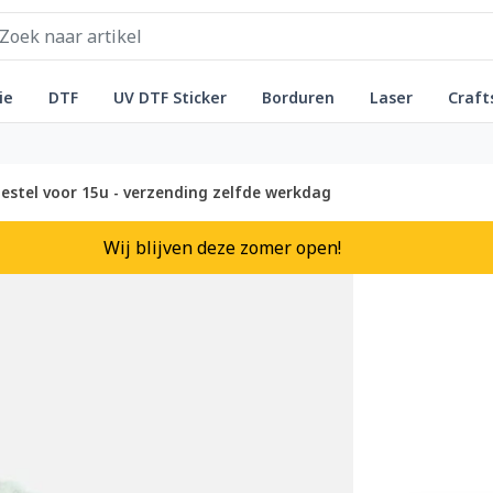
ie
DTF
UV DTF Sticker
Borduren
Laser
Craft
estel voor 15u - verzending zelfde werkdag
Wij blijven deze zomer open!