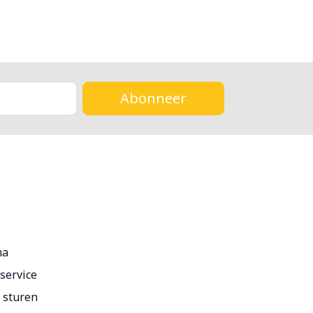
Abonneer
ma
service
r sturen