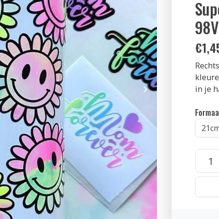
Sup
98V
€
1,4
Rechts
kleure
in je 
Formaa