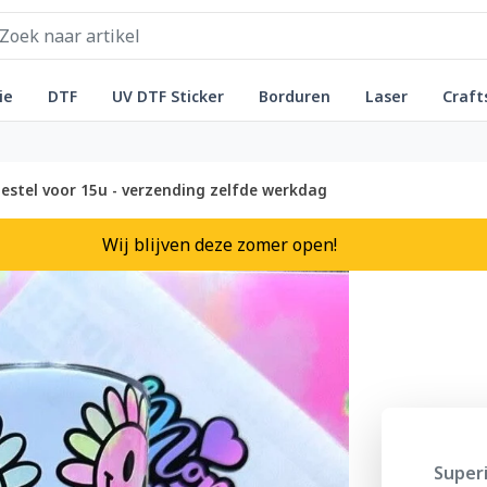
ie
DTF
UV DTF Sticker
Borduren
Laser
Craft
estel voor 15u - verzending zelfde werkdag
Wij blijven deze zomer open!
Superi