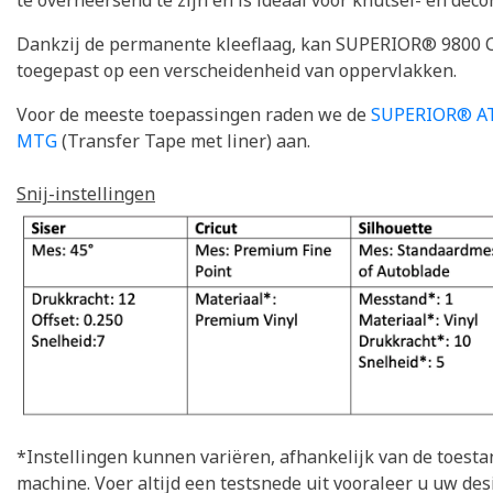
te overheersend te zijn en is ideaal voor knutsel- en deco
Dankzij de permanente kleeflaag, kan SUPERIOR® 9800 C
toegepast op een verscheidenheid van oppervlakken.
Voor de meeste toepassingen raden we de
SUPERIOR® AT
MTG
(Transfer Tape met liner) aan.
Snij-instellingen
*Instellingen kunnen variëren, afhankelijk van de toesta
machine. Voer altijd een testsnede uit vooraleer u uw desi