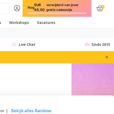
EUR
verwijderd van jouw
0
Nog
65,00
gratis cadeautje
s
Workshops
Vacatures
Live Chat
Sinds 2015
×
or |
Bekijk alles Rainbow