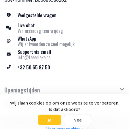
btw-nummer: BE0689586262
Veelgestelde vragen
Live chat
Van maandag tem vrijdag
WhatsApp
Wij antwoorden zo snel mogelijk
Support via email
info@feeerieke.be
+32 50 65 87 50
Openingstijden
Klantenservice
Wij slaan cookies op om onze website te verbeteren.
Is dat akkoord?
Ja
Nee
© Copyright 2026 Feeërieke - Theme by
Frontlabel
Meer over cookies »