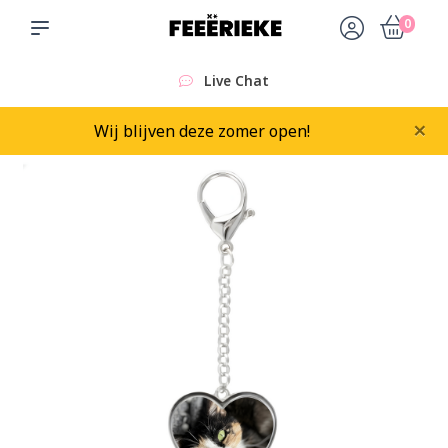
0
Live Chat
×
Wij blijven deze zomer open!