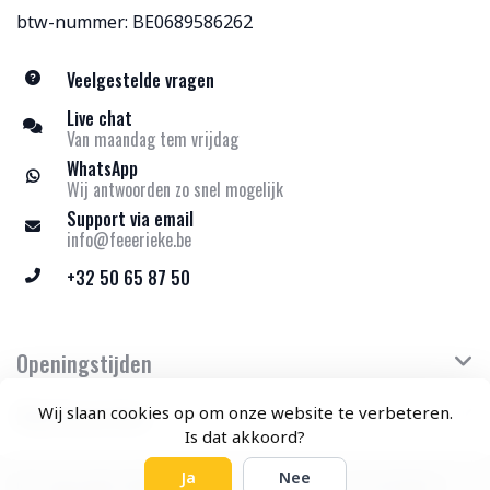
btw-nummer: BE0689586262
Veelgestelde vragen
Live chat
Van maandag tem vrijdag
WhatsApp
Wij antwoorden zo snel mogelijk
Support via email
info@feeerieke.be
+32 50 65 87 50
Openingstijden
Klantenservice
Wij slaan cookies op om onze website te verbeteren.
Is dat akkoord?
Ja
Nee
© Copyright 2026 Feeërieke - Theme by
Frontlabel