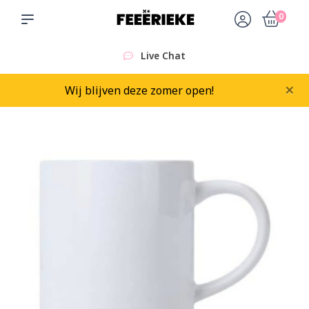
0
Live Chat
×
Wij blijven deze zomer open!