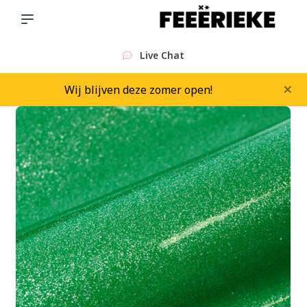
Sinds 2015
×
Wij blijven deze zomer open!