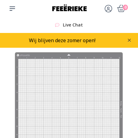
0
Live Chat
×
Wij blijven deze zomer open!