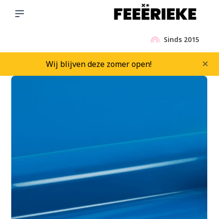
Sinds 2015
×
Wij blijven deze zomer open!