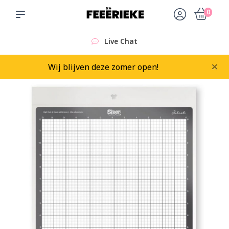
0
Live Chat
×
Wij blijven deze zomer open!